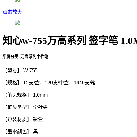
点击放大
知心w-755万高系列 签字笔 1.0
所属分类:
万高系列中性笔
【型号】
W-755
【规格】
12
支
/
盒，
120
支
/
中盒，
1440
支
/
箱
【笔头规格】
1.0mm
【笔头类型】 全针尖
【包装材质】 彩盒
【墨水颜色】 黑