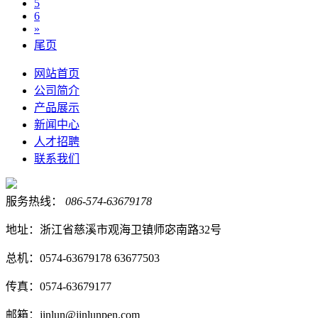
5
6
»
尾页
网站首页
公司简介
产品展示
新闻中心
人才招聘
联系我们
服务热线：
086-574-63679178
地址：浙江省慈溪市观海卫镇师宓南路32号
总机：0574-63679178 63677503
传真：0574-63679177
邮箱：jinlun@jinlunpen.com